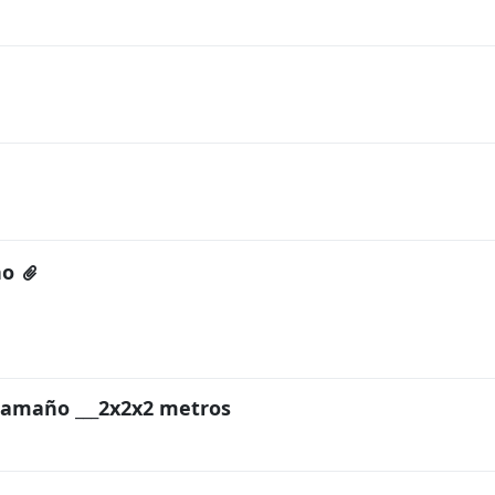
no
tamaño ___2x2x2 metros