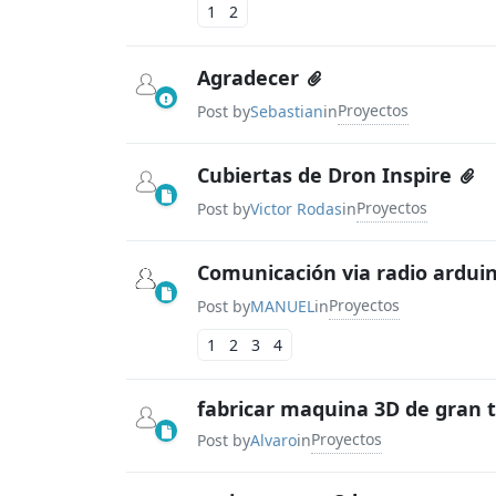
1
2
Agradecer
Proyectos
Post by
Sebastian
in
Cubiertas de Dron Inspire
Proyectos
Post by
Victor Rodas
in
Comunicación via radio ardui
Proyectos
Post by
MANUEL
in
1
2
3
4
fabricar maquina 3D de gran 
Proyectos
Post by
Alvaro
in