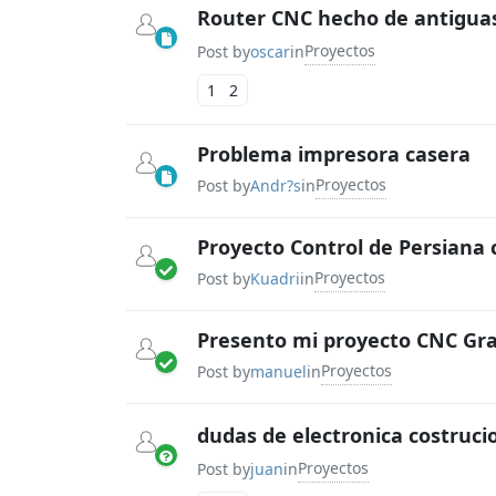
Router CNC hecho de antiguas
Proyectos
Post by
oscar
in
1
2
Problema impresora casera
Proyectos
Post by
Andr?s
in
Proyecto Control de Persiana 
Proyectos
Post by
Kuadri
in
Presento mi proyecto CNC Gra
Proyectos
Post by
manuel
in
dudas de electronica costruci
Proyectos
Post by
juan
in