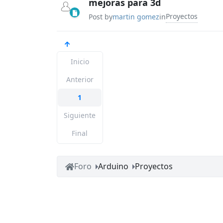
mejoras para 3d
Proyectos
Post by
martin gomez
in
Inicio
Anterior
1
Siguiente
Final
Foro
Arduino
Proyectos